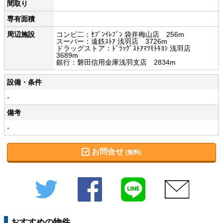
間取り
専有面積
周辺施設
コンビ二：ｾﾌﾞﾝｲﾚﾌﾞﾝ 袋井梅山店 256m
スーパー：遠鉄ｽﾄｱ 浅羽店 3726m
ドラッグストア：ﾄﾞﾗｯｸﾞｽﾄｱﾏﾂﾓﾄｷﾖｼ 浅羽店
3689m
銀行：磐田信用金庫浅羽支店 2834m
設備・条件
-
備考
-
お問合せ
(無料)
Twitter
Facebook
LINE
メール
おすすめの物件