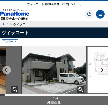
ヴィラコート 静岡県袋井市松原[アパート]
メ
TOP
ヴィラコート
ヴィラコート
アパート
1 / 24
外観画像