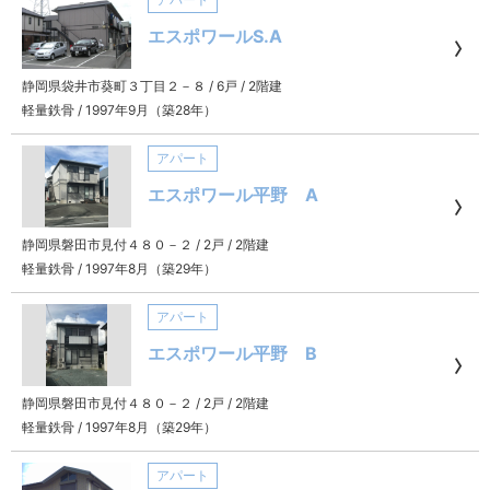
エスポワールS.A
静岡県袋井市葵町３丁目２－８
/
6戸
/
2階建
軽量鉄骨
/
1997年9月（築28年）
アパート
エスポワール平野 A
静岡県磐田市見付４８０－２
/
2戸
/
2階建
軽量鉄骨
/
1997年8月（築29年）
アパート
エスポワール平野 B
静岡県磐田市見付４８０－２
/
2戸
/
2階建
軽量鉄骨
/
1997年8月（築29年）
アパート