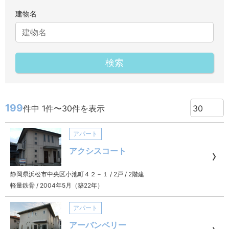
建物名
検索
199
件中 1件〜30件を表示
アパート
アクシスコート
静岡県浜松市中央区小池町４２－１
/
2戸
/
2階建
軽量鉄骨
/
2004年5月（築22年）
アパート
アーバンベリー