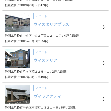
軽量鉄骨
/
2009年3月（築17年）
アパート
ウィスタリアプラス
静岡県浜松市中央区中央２丁目１２－１７
/
4戸
/
2階建
軽量鉄骨
/
2001年3月（築25年）
アパート
ウィステリア
静岡県浜松市浜名区沼２２５－１
/
2戸
/
2階建
軽量鉄骨
/
2007年3月（築19年）
アパート
ヴィラアクティ
静岡県浜松市中央区本郷町１３２１－５
/
6戸
/
2階建