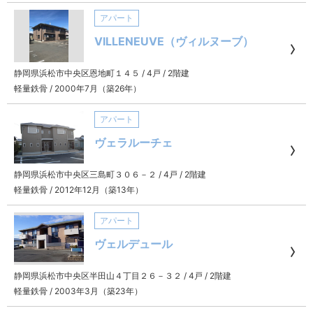
アパート
VILLENEUVE（ヴィルヌーブ）
静岡県浜松市中央区恩地町１４５
/
4戸
/
2階建
軽量鉄骨
/
2000年7月（築26年）
アパート
ヴェラルーチェ
静岡県浜松市中央区三島町３０６－２
/
4戸
/
2階建
軽量鉄骨
/
2012年12月（築13年）
アパート
ヴェルデュール
静岡県浜松市中央区半田山４丁目２６－３２
/
4戸
/
2階建
軽量鉄骨
/
2003年3月（築23年）