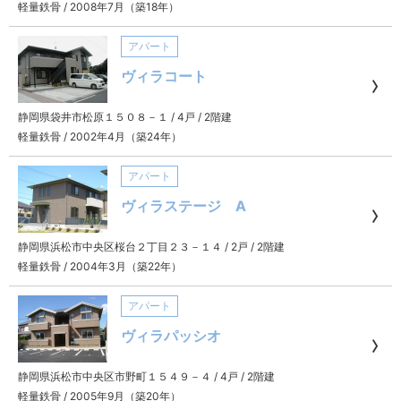
軽量鉄骨
/
2008年7月（築18年）
アパート
ヴィラコート
静岡県袋井市松原１５０８－１
/
4戸
/
2階建
軽量鉄骨
/
2002年4月（築24年）
アパート
ヴィラステージ A
静岡県浜松市中央区桜台２丁目２３－１４
/
2戸
/
2階建
軽量鉄骨
/
2004年3月（築22年）
アパート
ヴィラパッシオ
静岡県浜松市中央区市野町１５４９－４
/
4戸
/
2階建
軽量鉄骨
/
2005年9月（築20年）