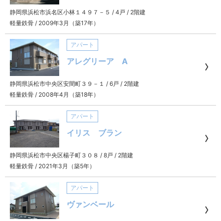
静岡県浜松市浜名区小林１４９７－５
/
4戸
/
2階建
軽量鉄骨
/
2009年3月（築17年）
アパート
アレグリーア A
静岡県浜松市中央区安間町３９－１
/
6戸
/
2階建
軽量鉄骨
/
2008年4月（築18年）
アパート
イリス ブラン
静岡県浜松市中央区楊子町３０８
/
8戸
/
2階建
軽量鉄骨
/
2021年3月（築5年）
アパート
ヴァンベール