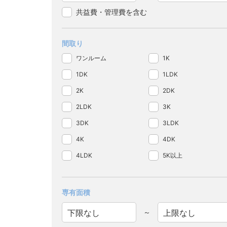
共益費・管理費を含む
間取り
ワンルーム
1K
1DK
1LDK
2K
2DK
2LDK
3K
3DK
3LDK
4K
4DK
4LDK
5K以上
専有面積
～