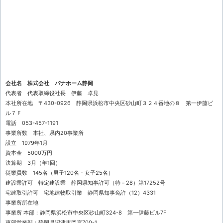
会社名 株式会社 パナホーム静岡
代表者 代表取締役社長 伊藤 卓見
本社所在地 〒430-0926 静岡県浜松市中央区砂山町３２４番地の８ 第一伊藤ビ
ル７Ｆ
電話 053-457-1191
事業所数 本社、県内20事業所
設立 1979年1月
資本金 5000万円
決算期 3月（年1回）
従業員数 145名（男子120名・女子25名）
建設業許可 特定建設業 静岡県知事許可（特－28）第17252号
宅建取引許可 宅地建物取引業 静岡県知事免許（12）4331
事業所所在地
事業所 本部：静岡県浜松市中央区砂山町324-8 第一伊藤ビル7F
東部営業部：静岡県沼津市岡宮700-1